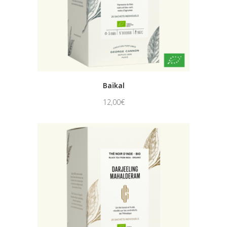
Baïkal
12,00
€