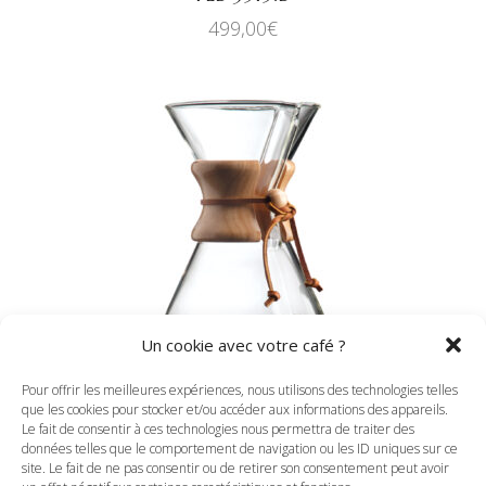
499,00
€
Ce
CHOIX DES OPTIONS
produit
a
plusieurs
variations.
Un cookie avec votre café ?
Les
Pour offrir les meilleures expériences, nous utilisons des technologies telles
options
que les cookies pour stocker et/ou accéder aux informations des appareils.
peuvent
Le fait de consentir à ces technologies nous permettra de traiter des
être
données telles que le comportement de navigation ou les ID uniques sur ce
CHEMEX
site. Le fait de ne pas consentir ou de retirer son consentement peut avoir
choisies