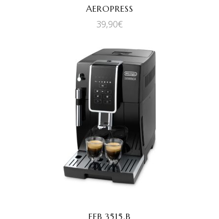
AEROPRESS
39,90
€
AJOUTER AU PANIER
FEB 3515.B